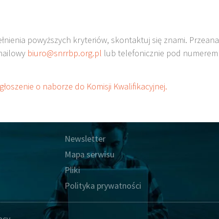
pełnienia powyższych kryteriów, skontaktuj się znami. Przeana
mailowy
biuro@snrrbp.org.pl
lub telefonicznie pod numere
łoszenie o naborze do Komisji Kwalifikacyjnej.
Newsletter
Mapa serwisu
Pliki
Polityka prywatności
acy