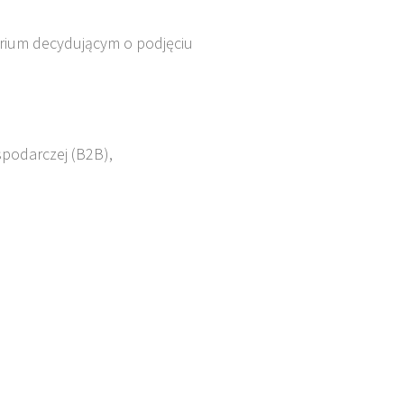
terium decydującym o podjęciu
spodarczej (B2B),