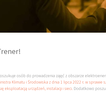
Trener!
szukuje osób do prowadzenia zajęć z obszarze elektroenerg
istra Klimatu i Środowiska z dnia 1 lipca 2022 r. w sprawie
ę eksploatacją urządzeń, instalacji i sieci.
Dodatkowo poszuk