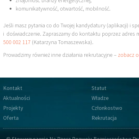
znajomość branży energetycznej;
komunikatywność, otwartość, mobilność.
Jeśli masz pytania co do Twojej kandydatury (aplikacji) i s
i doświadczenie. Zapraszamy do kontaktu poprzez adres 
500 002 117
(Katarzyna Tomaszewska).
Prowadzimy również inne działania rekrutacyjne –
zobacz og
Kontakt
Statut
Aktualności
Władze
Projekty
Członkostwo
Oferta
Rekrutacja
© Stowarzyszenie Na Rzecz Rozwoju Bezpieczeństwa Pr