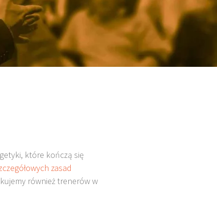
etyki, które kończą się
 szczegółowych zasad
ujemy również trenerów w