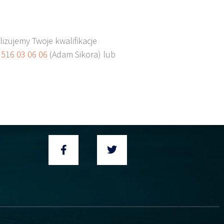
lizujemy Twoje kwalifikacje
m
516 03 06 06
(Adam Sikora) lub