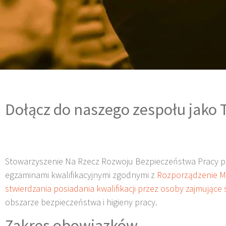
Dołącz do naszego zespołu jako 
Stowarzyszenie Na Rzecz Rozwoju Bezpieczeństwa Pracy po
egzaminami kwalifikacyjnymi zgodnymi z
Rozporządzenie Min
stwierdzania posiadania kwalifikacji przez osoby zajmujące si
obszarze bezpieczeństwa i higieny pracy.
Zakres obowiązków