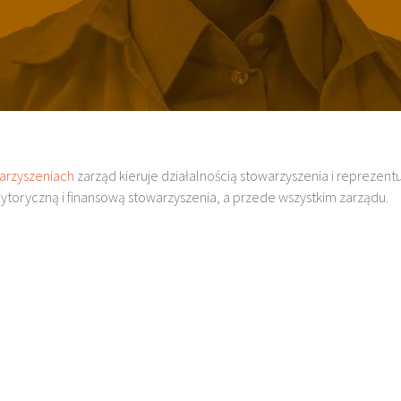
warzyszeniach
zarząd kieruje działalnością stowarzyszenia i reprezent
ytoryczną i finansową stowarzyszenia, a przede wszystkim zarządu.