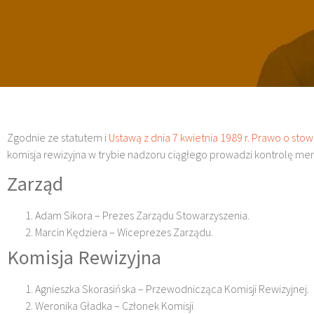
Zgodnie ze statutem i
Ustawą z dnia 7 kwietnia 1989 r. Prawo o sto
komisja rewizyjna w trybie nadzoru ciągłego prowadzi kontrolę mer
Zarząd
Adam Sikora – Prezes Zarządu Stowarzyszenia.
Marcin Kędziera – Wiceprezes Zarządu.
Komisja Rewizyjna
Agnieszka Skorasińska – Przewodnicząca Komisji Rewizyjnej.
Weronika Gładka – Członek Komisji