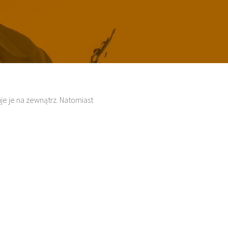
uje je na zewnątrz. Natomiast